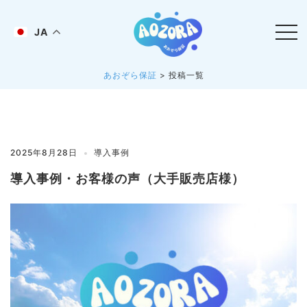
コ
ン
JA
テ
ン
あおぞら保証
>
投稿一覧
ツ
へ
ス
キ
ッ
2025年8月28日
導入事例
プ
導入事例・お客様の声（大手販売店様）