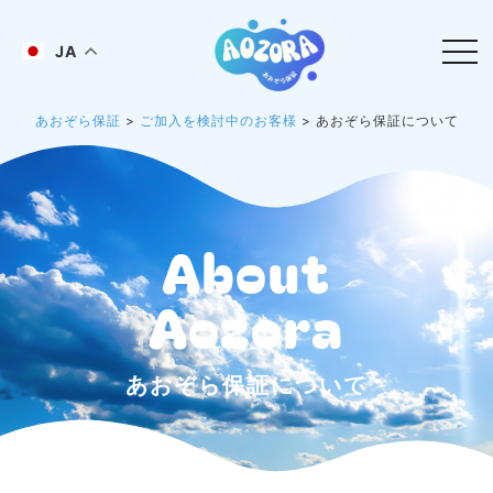
JA
あおぞら保証
>
ご加入を検討中のお客様
>
あおぞら保証について
About
Aozora
あおぞら保証について