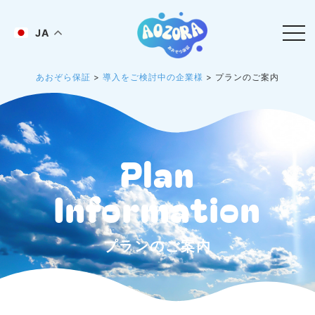
JA
あおぞら保証
>
導入をご検討中の企業様
>
プランのご案内
Plan
Information
プランのご案内